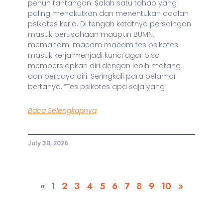
penuh tantangan. Salah satu tahap yang
paling menakutkan dan menentukan adalah
psikotes kerja. Di tengah ketatnya persaingan
masuk perusahaan maupun BUMN,
memahami macam macam tes psikotes
masuk kerja menjadi kunci agar bisa
mempersiapkan diri dengan lebih matang
dan percaya diri. Seringkali para pelamar
bertanya, “Tes psikotes apa saja yang
Baca Selengkapnya
July 30, 2026
«
1
2
3
4
5
6
7
8
9
10
»