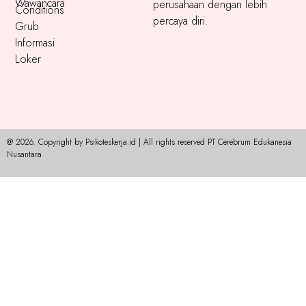
Wawancara
perusahaan dengan lebih
Conditions
percaya diri.
Grub
Informasi
Loker
@ 2026. Copyright by Psikoteskerja.id | All rights reserved PT Cerebrum Edukanesia
Nusantara​