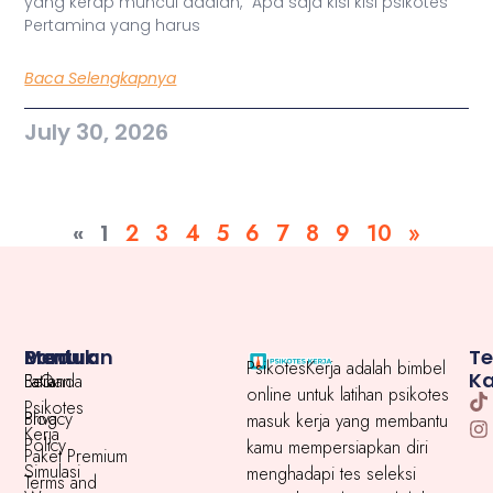
yang kerap muncul adalah, “Apa saja kisi kisi psikotes
Pertamina yang harus
Baca Selengkapnya
July 30, 2026
«
1
2
3
4
5
6
7
8
9
10
»
Menu
Produk
Bantuan
T
PsikotesKerja adalah bimbel
K
Beranda
Latihan
FaQ
online untuk latihan psikotes
Psikotes
Blog
Privacy
masuk kerja yang membantu
Kerja
Policy
kamu mempersiapkan diri
Paket Premium
Simulasi
menghadapi tes seleksi
Terms and