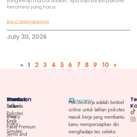
yang kerap muncul adalah, “Apa saja kisi kisi psikotes
Pertamina yang harus
Baca Selengkapnya
July 30, 2026
«
1
2
3
4
5
6
7
8
9
10
»
Menu
Produk
Bantuan
T
PsikotesKerja adalah bimbel
K
Beranda
Latihan
FaQ
online untuk latihan psikotes
Psikotes
Blog
Privacy
masuk kerja yang membantu
Kerja
Policy
kamu mempersiapkan diri
Paket Premium
Simulasi
menghadapi tes seleksi
Terms and