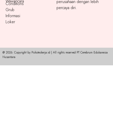
Wawancara
perusahaan dengan lebih
Conditions
percaya diri.
Grub
Informasi
Loker
@ 2026. Copyright by Psikoteskerja.id | All rights reserved PT Cerebrum Edukanesia
Nusantara​