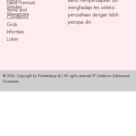
kamu mempersiapkan diri
Paket Premium
Simulasi
menghadapi tes seleksi
Terms and
Wawancara
perusahaan dengan lebih
Conditions
percaya diri.
Grub
Informasi
Loker
@ 2026. Copyright by Psikoteskerja.id | All rights reserved PT Cerebrum Edukanesia
Nusantara​