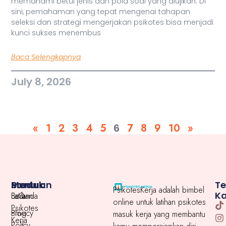
memahami betul jenis dan pola soal yang diujikan. Di
sini, pemahaman yang tepat mengenai tahapan
seleksi dan strategi mengerjakan psikotes bisa menjadi
kunci sukses menembus
Baca Selengkapnya
July 8, 2026
«
1
2
3
4
5
6
7
8
9
10
»
Menu
Produk
Bantuan
T
PsikotesKerja adalah bimbel
K
Beranda
Latihan
FaQ
online untuk latihan psikotes
Psikotes
Blog
Privacy
masuk kerja yang membantu
Kerja
Policy