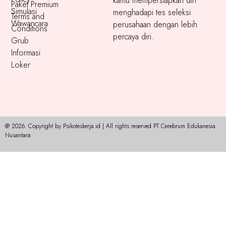
kamu mempersiapkan diri
Paket Premium
Simulasi
menghadapi tes seleksi
Terms and
Wawancara
perusahaan dengan lebih
Conditions
percaya diri.
Grub
Informasi
Loker
@ 2026. Copyright by Psikoteskerja.id | All rights reserved PT Cerebrum Edukanesia
Nusantara​