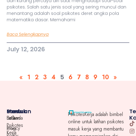
dan kurang percaya diri saat menghadapi soal-soal
psikotes. Salah satu jenis soal yang sering muncul dan
menantang adalah soal psikotes deret angka pola
matematika dasar. Memahami
Baca Selengkapnya
July 12, 2026
«
1
2
3
4
5
6
7
8
9
10
»
Menu
Produk
Bantuan
T
PsikotesKerja adalah bimbel
K
Beranda
Latihan
FaQ
online untuk latihan psikotes
Psikotes
Blog
Privacy
masuk kerja yang membantu
Kerja
Policy