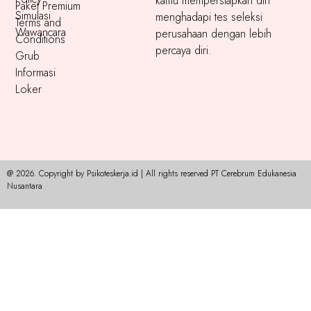
kamu mempersiapkan diri
Paket Premium
Simulasi
menghadapi tes seleksi
Terms and
Wawancara
perusahaan dengan lebih
Conditions
percaya diri.
Grub
Informasi
Loker
@ 2026. Copyright by Psikoteskerja.id | All rights reserved PT Cerebrum Edukanesia
Nusantara​