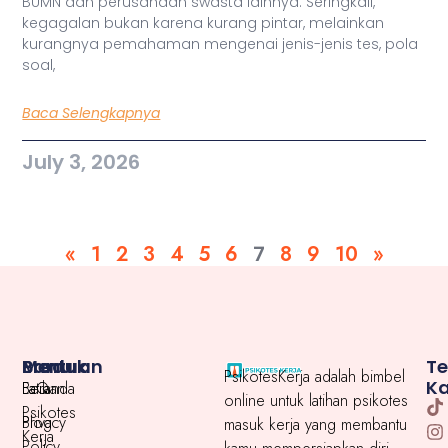
BUMN dan perusahaan swasta lainnya. Seringkali,
kegagalan bukan karena kurang pintar, melainkan
kurangnya pemahaman mengenai jenis-jenis tes, pola
soal,
Baca Selengkapnya
July 3, 2026
«
1
2
3
4
5
6
7
8
9
10
»
Menu
Produk
Bantuan
T
PsikotesKerja adalah bimbel
K
Beranda
Latihan
FaQ
online untuk latihan psikotes
Psikotes
Blog
Privacy
masuk kerja yang membantu
Kerja
Policy