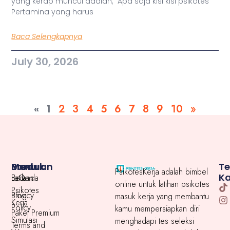
yang kerap muncul adalah, “Apa saja kisi kisi psikotes
Pertamina yang harus
Baca Selengkapnya
July 30, 2026
«
1
2
3
4
5
6
7
8
9
10
»
Menu
Produk
Bantuan
T
PsikotesKerja adalah bimbel
K
Beranda
Latihan
FaQ
online untuk latihan psikotes
Psikotes
Blog
Privacy
masuk kerja yang membantu
Kerja
Policy
kamu mempersiapkan diri
Paket Premium
Simulasi
menghadapi tes seleksi
Terms and