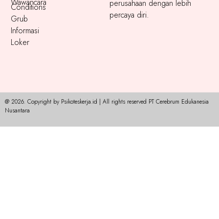
Wawancara
perusahaan dengan lebih
Conditions
percaya diri.
Grub
Informasi
Loker
@ 2026. Copyright by Psikoteskerja.id | All rights reserved PT Cerebrum Edukanesia
Nusantara​