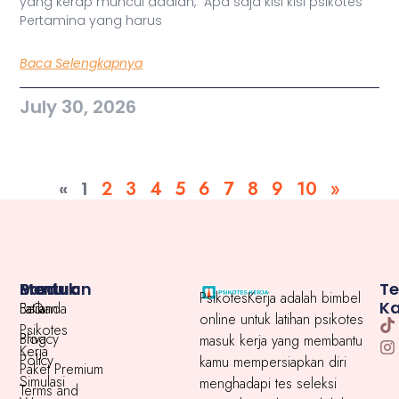
yang kerap muncul adalah, “Apa saja kisi kisi psikotes
Pertamina yang harus
Baca Selengkapnya
July 30, 2026
«
1
2
3
4
5
6
7
8
9
10
»
Menu
Produk
Bantuan
T
PsikotesKerja adalah bimbel
K
Beranda
Latihan
FaQ
online untuk latihan psikotes
Psikotes
Blog
Privacy
masuk kerja yang membantu
Kerja
Policy
kamu mempersiapkan diri
Paket Premium
Simulasi
menghadapi tes seleksi
Terms and