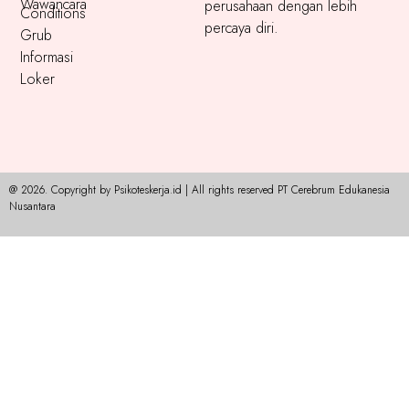
Wawancara
perusahaan dengan lebih
Conditions
percaya diri.
Grub
Informasi
Loker
@ 2026. Copyright by Psikoteskerja.id | All rights reserved PT Cerebrum Edukanesia
Nusantara​