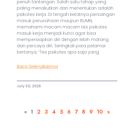
penuh tantangan. Salah satu tahap yang
paling menakutkan dan menentukan adalah
psikotes kerja. Di tengah ketatnya persaingan
masuk perusahaan maupun BUMN,
memahami macam macam tes psikotes
masuk kerja menjadi kunci agar bisa
mempersiapkan diri dengan lebih matang
dan percaya diri. Seringkali para pelamar
bertanya, “Tes psikotes apa saja yang
Baca Selengkapnya
July 30, 2026
«
1
2
3
4
5
6
7
8
9
10
»