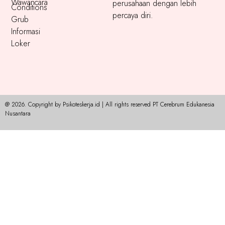
Wawancara
perusahaan dengan lebih
Conditions
percaya diri.
Grub
Informasi
Loker
@ 2026. Copyright by Psikoteskerja.id | All rights reserved PT Cerebrum Edukanesia
Nusantara​