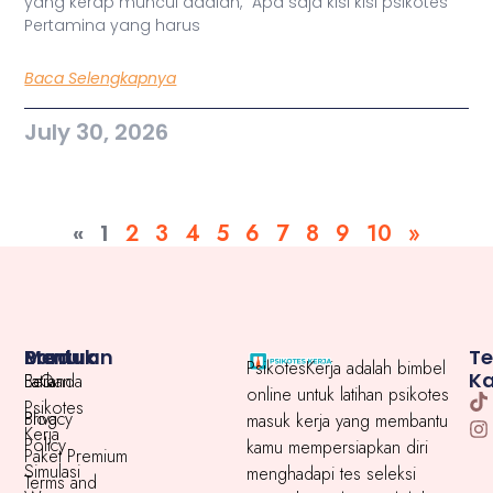
yang kerap muncul adalah, “Apa saja kisi kisi psikotes
Pertamina yang harus
Baca Selengkapnya
July 30, 2026
«
1
2
3
4
5
6
7
8
9
10
»
Menu
Produk
Bantuan
T
PsikotesKerja adalah bimbel
K
Beranda
Latihan
FaQ
online untuk latihan psikotes
Psikotes
Blog
Privacy
masuk kerja yang membantu
Kerja
Policy
kamu mempersiapkan diri
Paket Premium
Simulasi
menghadapi tes seleksi
Terms and