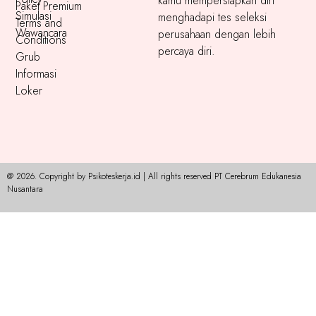
kamu mempersiapkan diri
Paket Premium
Simulasi
menghadapi tes seleksi
Terms and
Wawancara
perusahaan dengan lebih
Conditions
percaya diri.
Grub
Informasi
Loker
@ 2026. Copyright by Psikoteskerja.id | All rights reserved PT Cerebrum Edukanesia
Nusantara​