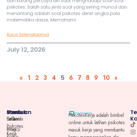
dan kurang percaya diri saat menghadapi soal-soal
psikotes. Salah satu jenis soal yang sering muncul dan
menantang adalah soal psikotes deret angka pola
matematika dasar. Memahami
Baca Selengkapnya
July 12, 2026
«
1
2
3
4
5
6
7
8
9
10
»
Menu
Produk
Bantuan
T
PsikotesKerja adalah bimbel
K
Beranda
Latihan
FaQ
online untuk latihan psikotes
Psikotes
Blog
Privacy
masuk kerja yang membantu
Kerja
Policy