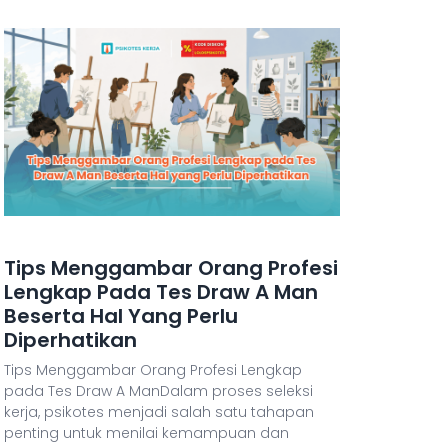
Tips Menggambar Orang Profesi
Lengkap Pada Tes Draw A Man
Beserta Hal Yang Perlu
Diperhatikan
Tips Menggambar Orang Profesi Lengkap
pada Tes Draw A ManDalam proses seleksi
kerja, psikotes menjadi salah satu tahapan
penting untuk menilai kemampuan dan