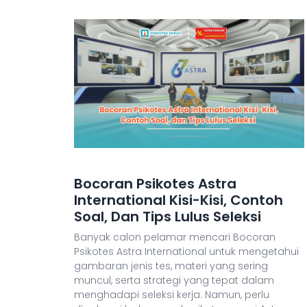
Bocoran Psikotes Astra
International Kisi-Kisi, Contoh
Soal, Dan Tips Lulus Seleksi
Banyak calon pelamar mencari Bocoran
Psikotes Astra International untuk mengetahui
gambaran jenis tes, materi yang sering
muncul, serta strategi yang tepat dalam
menghadapi seleksi kerja. Namun, perlu