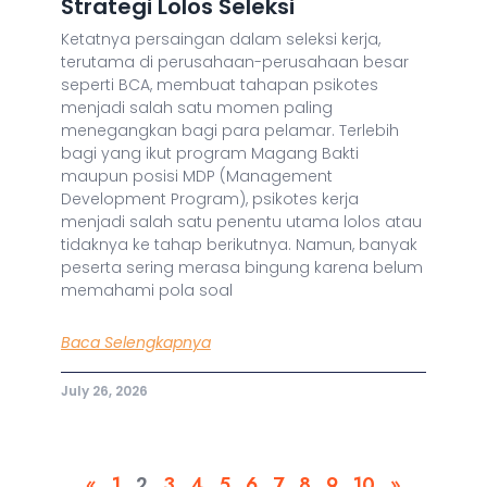
Strategi Lolos Seleksi
Ketatnya persaingan dalam seleksi kerja,
terutama di perusahaan-perusahaan besar
seperti BCA, membuat tahapan psikotes
menjadi salah satu momen paling
menegangkan bagi para pelamar. Terlebih
bagi yang ikut program Magang Bakti
maupun posisi MDP (Management
Development Program), psikotes kerja
menjadi salah satu penentu utama lolos atau
tidaknya ke tahap berikutnya. Namun, banyak
peserta sering merasa bingung karena belum
memahami pola soal
Baca Selengkapnya
July 26, 2026
«
1
2
3
4
5
6
7
8
9
10
»