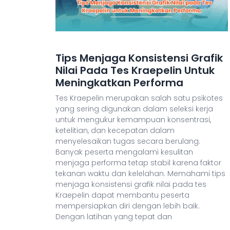
Tips Menjaga Konsistensi Grafik
Nilai Pada Tes Kraepelin Untuk
Meningkatkan Performa
Tes Kraepelin merupakan salah satu psikotes
yang sering digunakan dalam seleksi kerja
untuk mengukur kemampuan konsentrasi,
ketelitian, dan kecepatan dalam
menyelesaikan tugas secara berulang.
Banyak peserta mengalami kesulitan
menjaga performa tetap stabil karena faktor
tekanan waktu dan kelelahan. Memahami tips
menjaga konsistensi grafik nilai pada tes
Kraepelin dapat membantu peserta
mempersiapkan diri dengan lebih baik.
Dengan latihan yang tepat dan