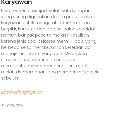
Karyawan
Psikotes kerja menjadi salah satu tahapan
yang sering digunakan dalam proses seleksi
karyawan untuk mengetahui kemampuan
berpikir, karakter, dan potensi calon kandidat.
Namun, banyak peserta merasa kesulitan
karena jenis soal psikotes memiliki pola yang
berbeda serta membutuhkan ketelitian dan
manajemen waktu yang baik. Melakukan
simulasi psikotes kerja gratis dapat
membantu peserta mengenali jenis soal,
melatih kemampuan, dan mempersiapkan diri
sebelum
Baca Selengkapnya
July 26, 2026