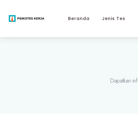
Beranda
Jenis Tes
Dapatkan inf