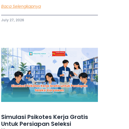
Baca Selengkapnya
July 27, 2026
Simulasi Psikotes Kerja Gratis
Untuk Persiapan Seleksi