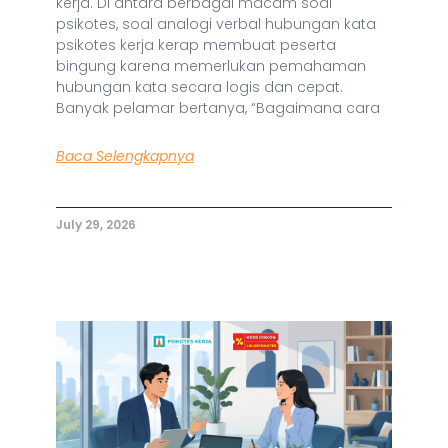
kerja. Di antara berbagai macam soal
psikotes, soal analogi verbal hubungan kata
psikotes kerja kerap membuat peserta
bingung karena memerlukan pemahaman
hubungan kata secara logis dan cepat.
Banyak pelamar bertanya, “Bagaimana cara
Baca Selengkapnya
July 29, 2026