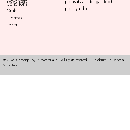
Wawancara
perusahaan dengan lebih
Conditions
percaya diri.
Grub
Informasi
Loker
@ 2026. Copyright by Psikoteskerja.id | All rights reserved PT Cerebrum Edukanesia
Nusantara​