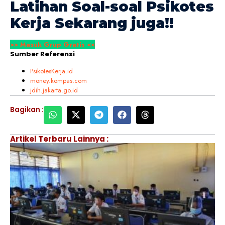
Latihan Soal-soal
Psikotes
Kerja
Sekarang juga!!
>> Masuk Grup Gratis <<
Sumber Referensi
PsikotesKerja.id
money.kompas.com
jdih.jakarta.go.id
Bagikan :
Artikel Terbaru Lainnya :