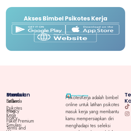
Akses Bimbel Psikotes Kerja
Menu
Produk
Bantuan
T
PsikotesKerja adalah bimbel
K
Beranda
Latihan
FaQ
online untuk latihan psikotes
Psikotes
Blog
Privacy
masuk kerja yang membantu
Kerja
Policy
kamu mempersiapkan diri
Paket Premium
Simulasi
menghadapi tes seleksi
Terms and