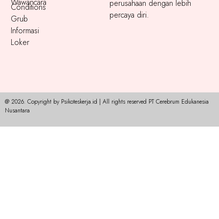
Wawancara
perusahaan dengan lebih
Conditions
percaya diri.
Grub
Informasi
Loker
@ 2026. Copyright by Psikoteskerja.id | All rights reserved PT Cerebrum Edukanesia
Nusantara​