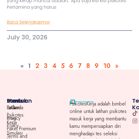
yang kerap muncul adalah, “Apa saja kisi kisi psikotes
Pertamina yang harus
Baca Selengkapnya
July 30, 2026
«
1
2
3
4
5
6
7
8
9
10
»
Menu
Produk
Bantuan
T
PsikotesKerja adalah bimbel
K
Beranda
Latihan
FaQ
online untuk latihan psikotes
Psikotes
Blog
Privacy
masuk kerja yang membantu
Kerja
Policy
kamu mempersiapkan diri
Paket Premium
Simulasi
menghadapi tes seleksi
Terms and