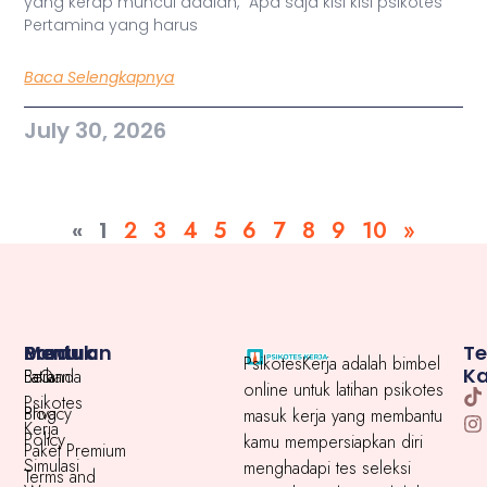
yang kerap muncul adalah, “Apa saja kisi kisi psikotes
Pertamina yang harus
Baca Selengkapnya
July 30, 2026
«
1
2
3
4
5
6
7
8
9
10
»
Menu
Produk
Bantuan
T
PsikotesKerja adalah bimbel
K
Beranda
Latihan
FaQ
online untuk latihan psikotes
Psikotes
Blog
Privacy
masuk kerja yang membantu
Kerja
Policy
kamu mempersiapkan diri
Paket Premium
Simulasi
menghadapi tes seleksi
Terms and