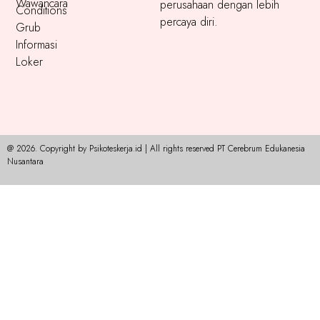
Wawancara
perusahaan dengan lebih
Conditions
percaya diri.
Grub
Informasi
Loker
@ 2026. Copyright by Psikoteskerja.id | All rights reserved PT Cerebrum Edukanesia
Nusantara​