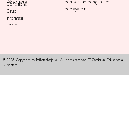
Wawancara
perusahaan dengan lebih
Conditions
percaya diri.
Grub
Informasi
Loker
@ 2026. Copyright by Psikoteskerja.id | All rights reserved PT Cerebrum Edukanesia
Nusantara​