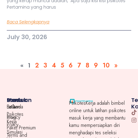
yang kerap muncul adalah, “Apa saja kisi kisi psikotes
Pertamina yang harus
Baca Selengkapnya
July 30, 2026
«
1
2
3
4
5
6
7
8
9
10
»
Menu
Produk
Bantuan
T
PsikotesKerja adalah bimbel
K
Beranda
Latihan
FaQ
online untuk latihan psikotes
Psikotes
Blog
Privacy
masuk kerja yang membantu
Kerja
Policy
kamu mempersiapkan diri
Paket Premium
Simulasi
menghadapi tes seleksi
Terms and