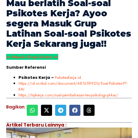
Mau berlatih Soal-soal
Psikotes Kerja
? Ayoo
segera Masuk Grup
Latihan Soal-soal
Psikotes
Kerja
Sekarang juga!!
>> Masuk Grup Gratis <<
Sumber Referensi
Psikotes Kerja –
PsikotesKerja.id
https://id.scribd.com/document/681659920/Soal-Psikotes-PT-
KAI
https://tipkerja.com/soal-pembahasan-tes-psikologi-pt-kai/
Bagikan :
Artikel Terbaru Lainnya :