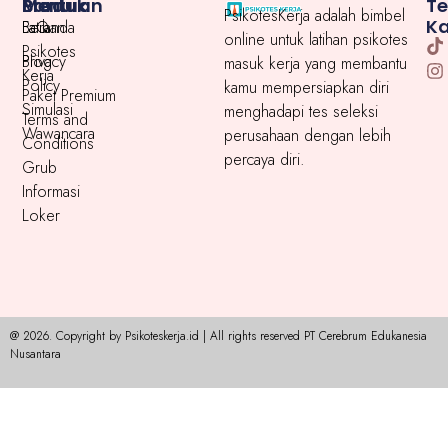
Menu
Produk
Bantuan
T
PsikotesKerja adalah bimbel
K
Beranda
Latihan
FaQ
online untuk latihan psikotes
Psikotes
Blog
Privacy
masuk kerja yang membantu
Kerja
Policy
kamu mempersiapkan diri
Paket Premium
Simulasi
menghadapi tes seleksi
Terms and
Wawancara
perusahaan dengan lebih
Conditions
percaya diri.
Grub
Informasi
Loker
@ 2026. Copyright by Psikoteskerja.id | All rights reserved PT Cerebrum Edukanesia
Nusantara​