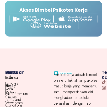
Akses Bimbel Psikotes Kerja
Menu
Produk
Bantuan
T
PsikotesKerja adalah bimbel
K
Beranda
Latihan
FaQ
online untuk latihan psikotes
Psikotes
Blog
Privacy
masuk kerja yang membantu
Kerja
Policy
kamu mempersiapkan diri
Paket Premium
Simulasi
menghadapi tes seleksi
Terms and
Wawancara
perusahaan dengan lebih
Conditions