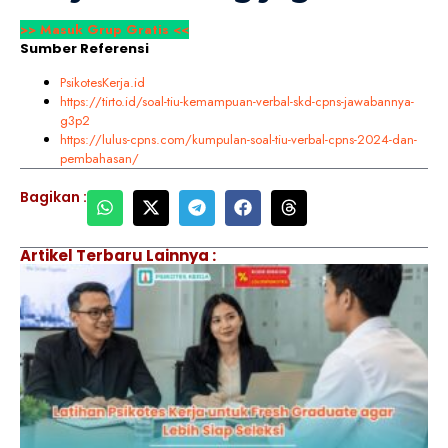
>> Masuk Grup Gratis <<
Sumber Referensi
PsikotesKerja.id
https://tirto.id/soal-tiu-kemampuan-verbal-skd-cpns-jawabannya-
g3p2
https://lulus-cpns.com/kumpulan-soal-tiu-verbal-cpns-2024-dan-
pembahasan/
Bagikan :
Artikel Terbaru Lainnya :