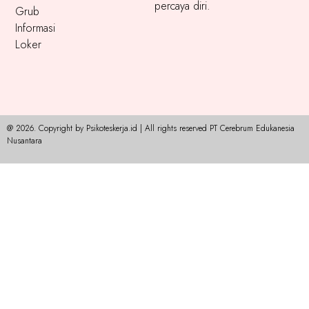
percaya diri.
Grub
Informasi
Loker
@ 2026. Copyright by Psikoteskerja.id | All rights reserved PT Cerebrum Edukanesia
Nusantara​