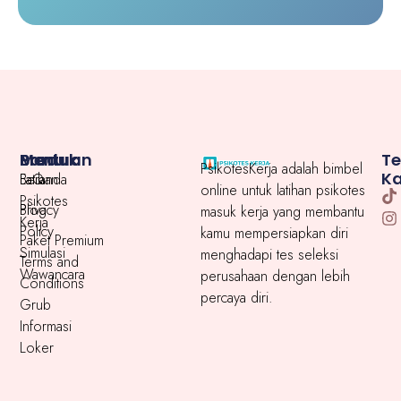
Menu
Produk
Bantuan
T
PsikotesKerja adalah bimbel
K
Beranda
Latihan
FaQ
online untuk latihan psikotes
Psikotes
Blog
Privacy
masuk kerja yang membantu
Kerja
Policy
kamu mempersiapkan diri
Paket Premium
Simulasi
menghadapi tes seleksi
Terms and
Wawancara
perusahaan dengan lebih
Conditions
percaya diri.
Grub
Informasi
Loker