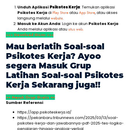
Unduh Aplikasi
Psikotes Kerja
: Temukan aplikasi
Psikotes Kerja
di
Play Store
atau
App Store
, atau akses
langsung melalui
website
.
Masuk ke Akun Anda
: Login ke akun
Psikotes Kerja
Anda melalui aplikasi atau
situs web.
>>> Download Disini <<<
Mau berlatih Soal-soal
Psikotes Kerja
? Ayoo
segera Masuk Grup
Latihan Soal-soal
Psikotes
Kerja
Sekarang juga!!
>> Masuk Grup Gratis <<
Sumber Referensi
https://app.psikoteskerja.id/
https://pekanbaru.tribunnews.com/2025/03/13/soal-
psikotes-kerja-dan-jawabannya-pdf-2025-tes-logika-
penalaran-hingga-analogi-verbal