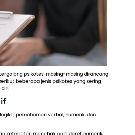
 tergolong psikotes, masing-masing dirancang
Berikut beberapa jenis psikotes yang sering
iri.
if
n logika, pemahaman verbal, numerik, dan
dan ketepatan menebak pola deret numerik.