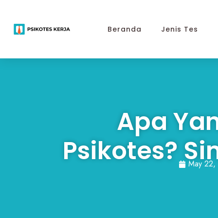
Beranda
Jenis Tes
Apa Ya
Psikotes? S
May 22,