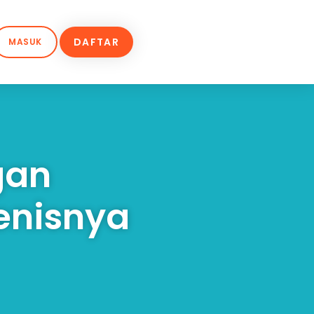
DAFTAR
MASUK
gan
enisnya