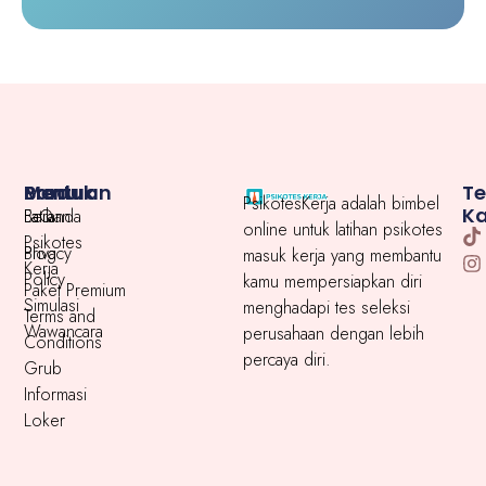
Menu
Produk
Bantuan
T
PsikotesKerja adalah bimbel
K
Beranda
Latihan
FaQ
online untuk latihan psikotes
Psikotes
Blog
Privacy
masuk kerja yang membantu
Kerja
Policy
kamu mempersiapkan diri
Paket Premium
Simulasi
menghadapi tes seleksi
Terms and
Wawancara
perusahaan dengan lebih
Conditions
percaya diri.
Grub
Informasi
Loker