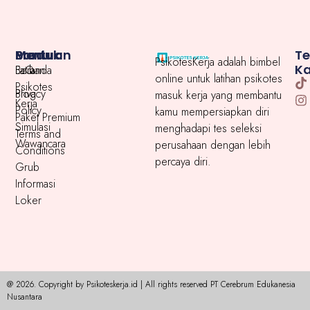
Menu
Produk
Bantuan
T
PsikotesKerja adalah bimbel
K
Beranda
Latihan
FaQ
online untuk latihan psikotes
Psikotes
Blog
Privacy
masuk kerja yang membantu
Kerja
Policy
kamu mempersiapkan diri
Paket Premium
Simulasi
menghadapi tes seleksi
Terms and
Wawancara
perusahaan dengan lebih
Conditions
percaya diri.
Grub
Informasi
Loker
@ 2026. Copyright by Psikoteskerja.id | All rights reserved PT Cerebrum Edukanesia
Nusantara​