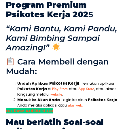
Program Premium
Psikotes Kerja 202
5
“Kami Bantu, Kami Pandu,
Kami Bimbing Sampai
Amazing!”
Cara Membeli dengan
Mudah:
Unduh Aplikasi
Psikotes Kerja
: Temukan aplikasi
Psikotes Kerja
di
Play Store
atau
App Store
, atau akses
langsung melalui
website
.
Masuk ke Akun Anda
: Login ke akun
Psikotes Kerja
Anda melalui aplikasi atau
situs web.
>>> Download Disini <<<
Mau berlatih Soal-soal