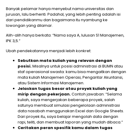
Banyak pelamar hanya menyebut nama universitas dan
jurusan, lalu berhenti. Padahal, yang lebih penting adalah isi
dari pendidikanmu dan bagaimana itu nyambung ke
lowongan yang dilamar.
Alih-alih hanya berkata: “Nama saya A, lulusan S1 Manajemen,
IPK 3,5.”
Ubah pendekatannya menjadi lebih konkret:
Sebutkan mata kuliah yang relevan dengan
posisi.
Misalnya untuk posisi administrasi di BUMN atau
staf operasional swasta: kamu bisa mengaitkan dengan
mata kuliah Manajemen Operasi, Pengantar Akuntansi,
atau Sistem Informasi Manajemen.
Jelaskan tugas besar atau proyek kuliah yang
mirip dengan pekerjaan.
Contoh jawaban: “Selama
kuliah, saya mengerjakan beberapa proyek, salah
satunya membuat simulasi pengelolaan administrasi
data nasabah menggunakan Excel dan Google Sheets.
Dari proyek itu, saya belajar mengolah data dengan
rapi, teliti, dan membuat laporan yang mudah dibaca.”
Ceritakan peran spesifik kamu dalam tugas