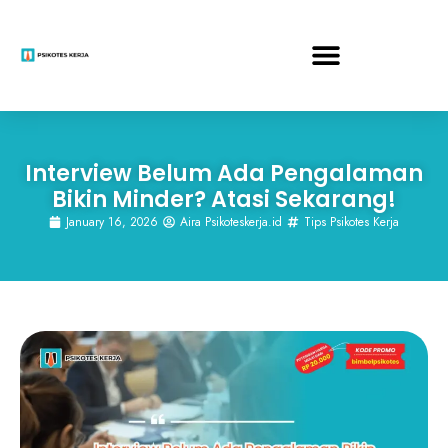
Interview Belum Ada Pengalaman
Bikin Minder? Atasi Sekarang!
January 16, 2026
Aira Psikoteskerja.id
Tips Psikotes Kerja