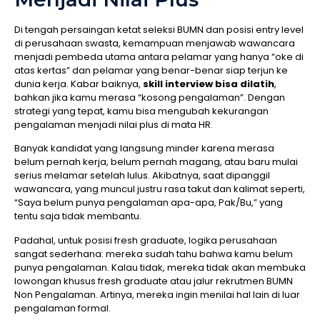
Di tengah persaingan ketat seleksi BUMN dan posisi entry level
di perusahaan swasta, kemampuan menjawab wawancara
menjadi pembeda utama antara pelamar yang hanya “oke di
atas kertas” dan pelamar yang benar-benar siap terjun ke
dunia kerja. Kabar baiknya,
skill interview bisa dilatih
,
bahkan jika kamu merasa “kosong pengalaman”. Dengan
strategi yang tepat, kamu bisa mengubah kekurangan
pengalaman menjadi nilai plus di mata HR.
Banyak kandidat yang langsung minder karena merasa
belum pernah kerja, belum pernah magang, atau baru mulai
serius melamar setelah lulus. Akibatnya, saat dipanggil
wawancara, yang muncul justru rasa takut dan kalimat seperti,
“Saya belum punya pengalaman apa-apa, Pak/Bu,” yang
tentu saja tidak membantu.
Padahal, untuk posisi fresh graduate, logika perusahaan
sangat sederhana: mereka sudah tahu bahwa kamu belum
punya pengalaman. Kalau tidak, mereka tidak akan membuka
lowongan khusus fresh graduate atau jalur rekrutmen BUMN
Non Pengalaman. Artinya, mereka ingin menilai hal lain di luar
pengalaman formal.