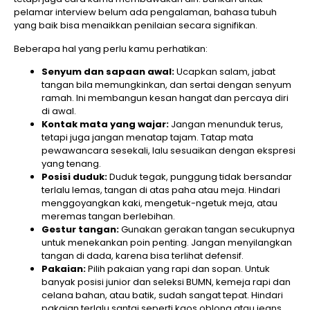
pelamar interview belum ada pengalaman, bahasa tubuh
yang baik bisa menaikkan penilaian secara signifikan.
Beberapa hal yang perlu kamu perhatikan:
Senyum dan sapaan awal:
Ucapkan salam, jabat
tangan bila memungkinkan, dan sertai dengan senyum
ramah. Ini membangun kesan hangat dan percaya diri
di awal.
Kontak mata yang wajar:
Jangan menunduk terus,
tetapi juga jangan menatap tajam. Tatap mata
pewawancara sesekali, lalu sesuaikan dengan ekspresi
yang tenang.
Posisi duduk:
Duduk tegak, punggung tidak bersandar
terlalu lemas, tangan di atas paha atau meja. Hindari
menggoyangkan kaki, mengetuk-ngetuk meja, atau
meremas tangan berlebihan.
Gestur tangan:
Gunakan gerakan tangan secukupnya
untuk menekankan poin penting. Jangan menyilangkan
tangan di dada, karena bisa terlihat defensif.
Pakaian:
Pilih pakaian yang rapi dan sopan. Untuk
banyak posisi junior dan seleksi BUMN, kemeja rapi dan
celana bahan, atau batik, sudah sangat tepat. Hindari
pakaian terlalu santai seperti kaos oblong atau jeans