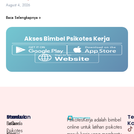
August 4, 2026
Baca Selengkapnya »
Akses Bimbel Psikotes Kerja
Menu
Produk
Bantuan
T
PsikotesKerja adalah bimbel
K
Beranda
Latihan
FaQ
online untuk latihan psikotes
Psikotes
Blog
Privacy