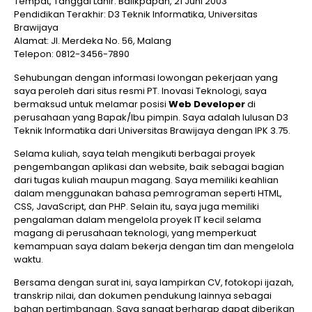
Tempat, Tanggal Lahir: Balikpapan, 21 Juni 2003
Pendidikan Terakhir: D3 Teknik Informatika, Universitas
Brawijaya
Alamat: Jl. Merdeka No. 56, Malang
Telepon: 0812-3456-7890
Sehubungan dengan informasi lowongan pekerjaan yang
saya peroleh dari situs resmi PT. Inovasi Teknologi, saya
bermaksud untuk melamar posisi
Web Developer
di
perusahaan yang Bapak/Ibu pimpin. Saya adalah lulusan D3
Teknik Informatika dari Universitas Brawijaya dengan IPK 3.75.
Selama kuliah, saya telah mengikuti berbagai proyek
pengembangan aplikasi dan website, baik sebagai bagian
dari tugas kuliah maupun magang. Saya memiliki keahlian
dalam menggunakan bahasa pemrograman seperti HTML,
CSS, JavaScript, dan PHP. Selain itu, saya juga memiliki
pengalaman dalam mengelola proyek IT kecil selama
magang di perusahaan teknologi, yang memperkuat
kemampuan saya dalam bekerja dengan tim dan mengelola
waktu.
Bersama dengan surat ini, saya lampirkan CV, fotokopi ijazah,
transkrip nilai, dan dokumen pendukung lainnya sebagai
bahan pertimbangan. Saya sangat berharap dapat diberikan