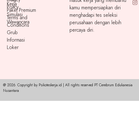
masuk kerja yang membantu
Kerja
Policy
kamu mempersiapkan diri
Paket Premium
Simulasi
menghadapi tes seleksi
Terms and
Wawancara
perusahaan dengan lebih
Conditions
percaya diri.
Grub
Informasi
Loker
@ 2026. Copyright by Psikoteskerja.id | All rights reserved PT Cerebrum Edukanesia
Nusantara​