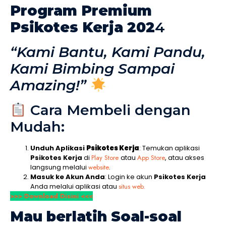
Program Premium
Psikotes Kerja 202
4
“Kami Bantu, Kami Pandu,
Kami Bimbing Sampai
Amazing!”
Cara Membeli dengan
Mudah:
Unduh Aplikasi
Psikotes Kerja
: Temukan aplikasi
Psikotes Kerja
di
Play Store
atau
App Store
, atau akses
langsung melalui
website
.
Masuk ke Akun Anda
: Login ke akun
Psikotes Kerja
Anda melalui aplikasi atau
situs web.
>>> Download Disini <<<
Mau berlatih Soal-soal