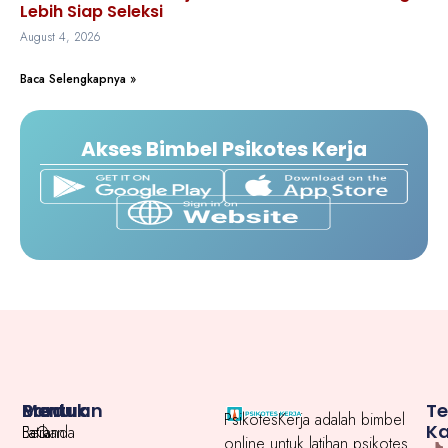
Lebih Siap Seleksi
August 4, 2026
Baca Selengkapnya »
Akses Bimbel Psikotes Kerja
Menu
Produk
Bantuan
T
PsikotesKerja adalah bimbel
K
Beranda
Latihan
FaQ
online untuk latihan psikotes