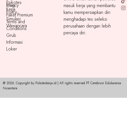
Psikotes
Blog
Privacy
masuk kerja yang membantu
Kerja
Policy
kamu mempersiapkan diri
Paket Premium
Simulasi
menghadapi tes seleksi
Terms and
Wawancara
perusahaan dengan lebih
Conditions
percaya diri.
Grub
Informasi
Loker
@ 2026. Copyright by Psikoteskerja.id | All rights reserved PT Cerebrum Edukanesia
Nusantara​