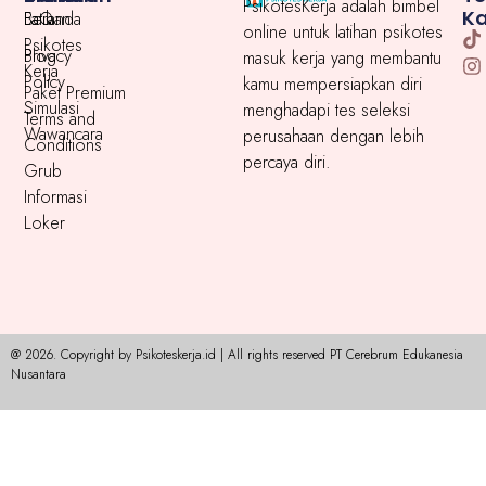
PsikotesKerja adalah bimbel
K
Beranda
Latihan
FaQ
online untuk latihan psikotes
Psikotes
Blog
Privacy
masuk kerja yang membantu
Kerja
Policy
kamu mempersiapkan diri
Paket Premium
Simulasi
menghadapi tes seleksi
Terms and
Wawancara
perusahaan dengan lebih
Conditions
percaya diri.
Grub
Informasi
Loker
@ 2026. Copyright by Psikoteskerja.id | All rights reserved PT Cerebrum Edukanesia
Nusantara​