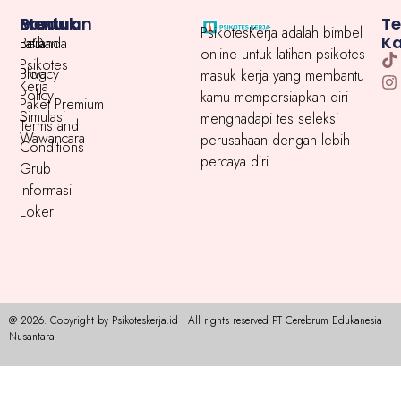
Menu
Produk
Bantuan
T
PsikotesKerja adalah bimbel
K
Beranda
Latihan
FaQ
online untuk latihan psikotes
Psikotes
Blog
Privacy
masuk kerja yang membantu
Kerja
Policy
kamu mempersiapkan diri
Paket Premium
Simulasi
menghadapi tes seleksi
Terms and
Wawancara
perusahaan dengan lebih
Conditions
percaya diri.
Grub
Informasi
Loker
@ 2026. Copyright by Psikoteskerja.id | All rights reserved PT Cerebrum Edukanesia
Nusantara​